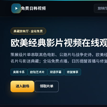
免费日韩视频
放映
典藏放映厅 · 全站免费
欧美经典影片视频在线
策展级片单串联黑色电影、公路片与战争史诗，欧美
名片与影迷典藏；全站免费点播，日历提醒首播与修
奥斯卡系
欧陆艺术片
双语字幕
修复臻享
进入剧场
领取片单