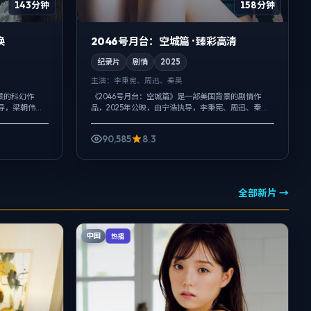
143分钟
158分钟
换
2046号月台：空城篇 · 臻彩高清
纪录片
剧情
2025
主演：
李秉宪、周迅、秦昊
景的科幻作
《2046号月台：空城篇》是一部美国背景的剧情作
执导，梁朝伟、
品，2025年公映，由宁浩执导，李秉宪、周迅、秦昊
面反而以环境
等主演。用双线叙事把过去与现在拧成一股绳，爱情
.
线并不喧宾夺主，却成为推动主角行...
90,585
8.3
全部新片 →
中国
热播