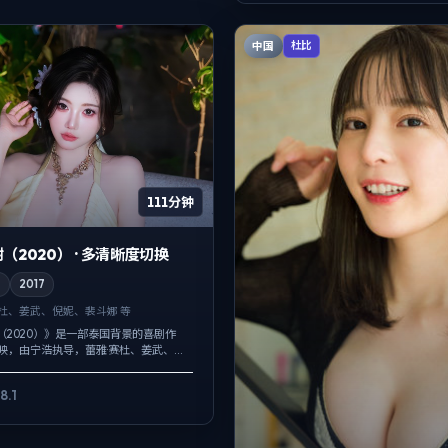
中国
杜比
111分钟
（2020） · 多清晰度切换
剧
2017
赛杜、姜武、倪妮、裴斗娜 等
（2020）》是一部泰国背景的喜剧作
公映，由宁浩执导，蕾雅·赛杜、姜武、倪
双线叙事把过去与现在拧成一股绳，爱
主，却成为推动主...
8.1