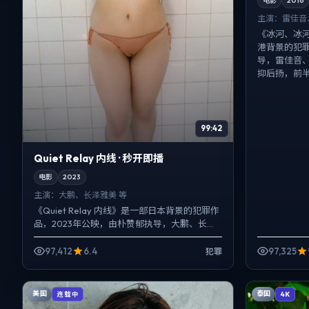
电影
2016
主演：
雷佳音
《冰河、冰
港背景的犯罪
导，雷佳音
抑后扬，前半
99:42
Quiet Relay 内线 · 秒开即播
电影
2023
主演：
大鹏、长泽雅美 等
《Quiet Relay 内线》是一部日本背景的犯罪作
品，2023年公映，由朴赞郁执导，大鹏、长泽
雅美、黄渤等主演。影像偏纪实质感，手持与
固定机...
97,412
6.4
97,325
犯罪
美国
泰国
连载中
4K