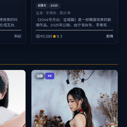
纪录片
2025
主演：
李秉宪、周迅 等
港背景的科
《2046号月台：空城篇》是一部美国背景的剧
维伦纽瓦执
情作品，2025年公映，由宁浩执导，李秉宪、
配乐克制，
周迅、秦昊等主演。用双线叙事把过去与现在
拧成一股绳，爱情...
90,585
8.3
科幻
剧情
法国
4K