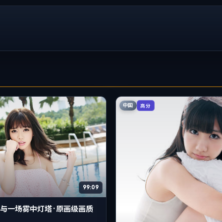
中国
高分
99:09
与一场雾中灯塔 · 原画级画质