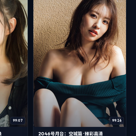
99:07
99:16
换
2046号月台：空城篇 · 臻彩高清