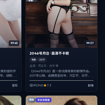
99:45
99:37
2046号月台 · 高清不卡顿
电影
2017
主演：
河正宇、白宇 等
背景的冒险作
《2046号月台》是一部法国背景的剧情作品，
执导，胡歌、
2017年公映，由魏德圣执导，河正宇、白宇、
关键场面反
秦昊等主演。配乐克制，关键场面反而以环境
声托情绪，冲突并...
95,940
7.3
冒险
剧情
美国
导演剪辑版