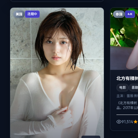
美国
泰国
连载中
4K
北方有棵树
电影
喜
主演：
蕾雅·
《北方有棵树
品，2017年
妮等主演。用
情线并不喧宾夺
91,514