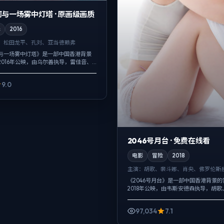
与一场雾中灯塔 · 原画级画质
罪
2016
、松田龙平、孔刘、亚当·德赖弗
与一场雾中灯塔》是一部中国香港背景
2016年公映，由乌尔善执导，雷佳音、
刘等主演。节奏先抑后扬，前半段铺陈
然收紧，爱情线并不喧...
9.0
2046号月台 · 免费在线看
电影
冒险
2018
主演：
胡歌、裴斗娜、肖央、佛罗伦斯·
《2046号月台》是一部中国香港背景
2018年公映，由韦斯·安德森执导，胡
央等主演。配乐克制，关键场面反而以
绪，人物在道德灰区反复试探，观众...
97,034
7.1