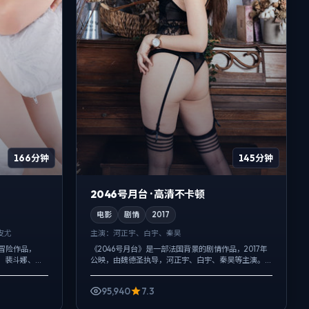
166分钟
145分钟
2046号月台 · 高清不卡顿
电影
剧情
2017
皮尤
主演：
河正宇、白宇、秦昊
的冒险作品，
《2046号月台》是一部法国背景的剧情作品，2017年
歌、裴斗娜、肖
公映，由魏德圣执导，河正宇、白宇、秦昊等主演。
环境声托情
配乐克制，关键场面反而以环境声托情绪，冲突并非
来自夸张奇观，而来自信息差与信...
95,940
7.3