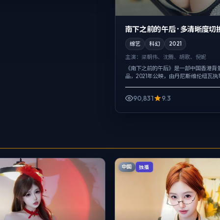
南下之前的午后 · 多清晰度切
综艺
科幻
2021
主演：
梁朝伟、沈腾、胡歌、倪妮
《南下之前的午后》是一部中国香港背
品，2021年公映，由丹尼斯·维伦纽瓦
沈腾、胡歌等主演。配乐克制，关键场
声托情绪，爱情线并不喧宾夺主，却成..
90,831
9.3
中国
独播