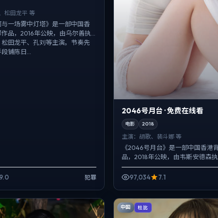
、松田龙平 等
河与一场雾中灯塔》是一部中国香
作品，2016年公映，由乌尔善执
、松田龙平、孔刘等主演。节奏先
段铺陈日...
2046号月台 · 免费在线看
电影
2018
主演：
胡歌、裴斗娜 等
《2046号月台》是一部中国香港
品，2018年公映，由韦斯·安德森
裴斗娜、肖央等主演。配乐克制，
而以环境声托情...
9.0
97,034
7.1
犯罪
中国
杜比