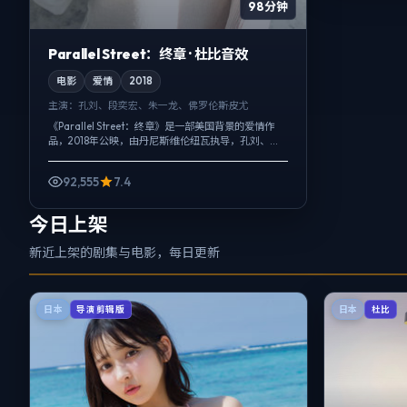
98分钟
Parallel Street：终章 · 杜比音效
电影
爱情
2018
主演：
孔刘、段奕宏、朱一龙、佛罗伦斯·皮尤
《Parallel Street：终章》是一部美国背景的爱情作
品，2018年公映，由丹尼斯·维伦纽瓦执导，孔刘、段
奕宏、朱一龙等主演。把城市当作角色来写，夜景与
雨声贯穿全片，爱...
92,555
7.4
今日上架
新近上架的剧集与电影，每日更新
日本
日本
导演剪辑版
杜比