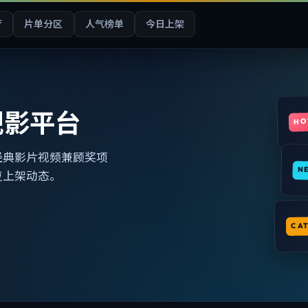
厅
片单分区
人气榜单
今日上架
观影平台
HO
经典影片视频兼顾奖项
N
复上架动态。
CA