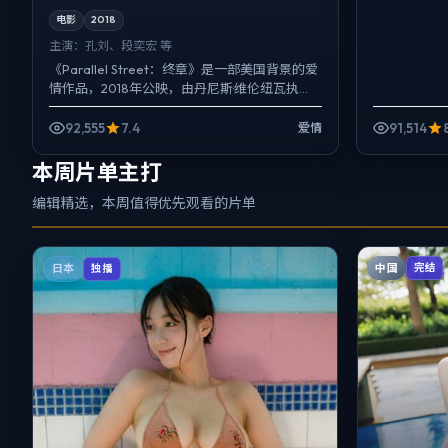
电影
2018
主演：
孔刘、段奕宏 等
《Parallel Street：终章》是一部美国背景的爱
情作品，2018年公映，由丹尼斯·维伦纽瓦执
导，孔刘、段奕宏、朱一龙等主演。把城市当
作...
92,555
7.4
91,514
爱情
本周片单主打
编辑精选，本周值得优先观看的片单
中国
完结
日本
独播