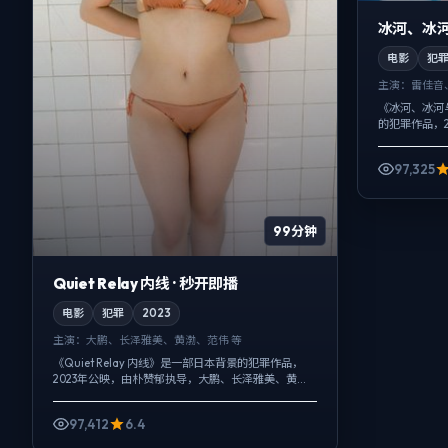
冰河、冰河
电影
犯
主演：
雷佳音
《冰河、冰河
的犯罪作品，
松田龙平、孔
日常，后半段陡
97,325
99分钟
Quiet Relay 内线 · 秒开即播
电影
犯罪
2023
主演：
大鹏、长泽雅美、黄渤、范伟 等
《Quiet Relay 内线》是一部日本背景的犯罪作品，
2023年公映，由朴赞郁执导，大鹏、长泽雅美、黄渤
等主演。影像偏纪实质感，手持与固定机位交替出
现，悬疑外壳下，更想讨论...
97,412
6.4