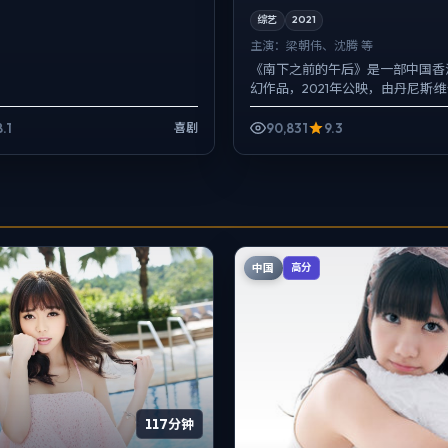
综艺
2021
主演：
梁朝伟、沈腾 等
《南下之前的午后》是一部中国香
幻作品，2021年公映，由丹尼斯·
导，梁朝伟、沈腾、胡歌等主演。
关键场面反而以环境声...
8.1
90,831
9.3
喜剧
中国
高分
117分钟