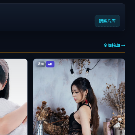
搜索片库
全部榜单 →
法国
4K