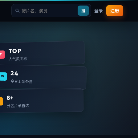
登录
注册
搜
TOP
T
人气风向标
24
EW
今日上架条目
8+
T
分区片单直达