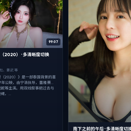
99:07
2020） · 多清晰度切换
赛杜、姜武 等
（2020）》是一部泰国背景的喜
17年公映，由宁浩执导，蕾雅·赛
倪妮等主演。用双线叙事把过去与
，...
南下之前的午后 · 多清晰度切