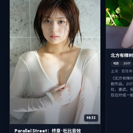
北方有棵树（
电影
2017
主演：
蕾雅·
《北方有棵树
剧作品，20
杜、姜武、
现在拧成一股绳
98:33
Parallel Street：终章 · 杜比音效