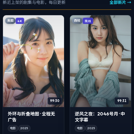
新近上架的剧集与电影，每日更新
全部新片 →
英国
西班
4K
院线
99:30
99:31
外环与折叠地图 · 全程无
逆风之夜：2046号月 · 中
广告
文字幕
电影
2025
电影
2025