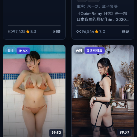
主演：
朱一龙、章子怡 等
《Quiet Relay 旧信》是一部
日本背景的悬疑作品，2020
年公映，由程耳执导，朱一
龙、章子怡、任素汐等主演。
97,425
8.3
96,544
7.0
剧情
悬疑
影像偏纪实质感，手持与固定
机...
英国
日本
导演剪辑版
IMAX
99:37
99:32