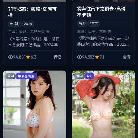
雾声往南下之前去 · 高清
71号档案：破晓 · 弱网可
不卡顿
播
电影
2022
电视剧
2024
主演：
白宇、大鹏 等
主演：
姜武、易烊千玺 等
《雾声往南下之前去》是一部
《71号档案：破晓》是一部日
英国背景的爱情作品，2022
本背景的传记作品，2024年
年公映，由丹尼斯·维伦纽瓦执
公映，由克里斯托弗·诺兰执
导，白宇、大鹏、范伟等主
导，姜武、易烊千玺、秦昊等
94,881
6.3
94,553
7.1
传记
爱情
演。以冷峻镜头对准普通人的
主演。以冷峻镜头对准普通人
抉择瞬间，喜...
的抉择瞬间...
美国
泰国
导演剪辑版
4K