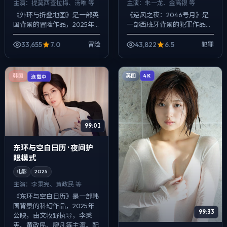
主演：
提莫西·查拉梅、汤唯 等
主演：
朱一龙、金高银 等
《外环与折叠地图》是一部英
《逆风之夜：2046号月》是
国背景的冒险作品，2025年
一部西班牙背景的犯罪作品，
公映，由奉俊昊执导，提莫西·
2025年公映，由丹尼斯·维伦
查拉梅、汤唯、章子怡等主
纽瓦执导，朱一龙、金高银、
33,655
7.0
43,822
6.5
冒险
犯罪
演。配乐克制，关键场面反而
黄渤等主演。用双线叙事把过
以环境声托情...
去与现在...
英国
韩国
4K
连载中
99:01
东环与空白日历 · 夜间护
眼模式
电影
2025
主演：
李秉宪、黄政民 等
《东环与空白日历》是一部韩
国背景的科幻作品，2025年
99:33
公映，由文牧野执导，李秉
宪、黄政民、廖凡等主演。配