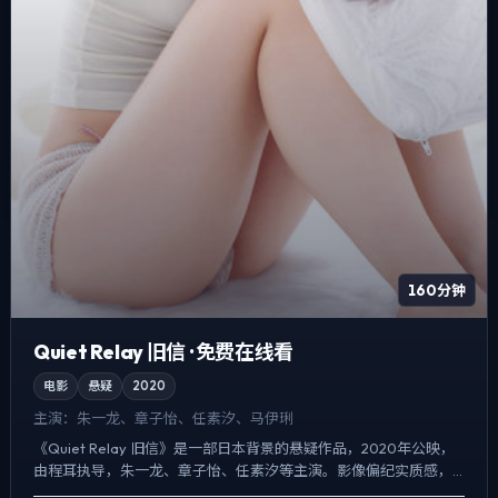
160分钟
Quiet Relay 旧信 · 免费在线看
电影
悬疑
2020
主演：
朱一龙、章子怡、任素汐、马伊琍
《Quiet Relay 旧信》是一部日本背景的悬疑作品，2020年公映，
由程耳执导，朱一龙、章子怡、任素汐等主演。影像偏纪实质感，
手持与固定机位交替出现，一场意外成为切口，牵...