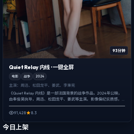
93分钟
Quiet Relay 内线 · 一键全屏
电影
战争
2024
主演：
周迅、松田龙平、姜武、李秉宪
《Quiet Relay 内线》是一部法国背景的战争作品，2024年公映，
由奉俊昊执导，周迅、松田龙平、姜武等主演。影像偏纪实质感，
手持与固定机位交替出现，喜剧桥段服务于人物性...
91,428
8.3
今日上架