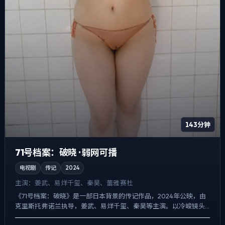
143分钟
71号档案：破晓 · 弱网可播
电视剧
传记
2024
主演：
姜武、易烊千玺、秦昊、蕾雅·赛杜
《71号档案：破晓》是一部日本背景的传记作品，2024年公映，由
克里斯托弗·诺兰执导，姜武、易烊千玺、秦昊等主演。以冷峻镜头
对准普通人的抉择瞬间，冲突并非来自夸张奇观，而来自信...