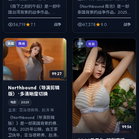
《南下之前的午后》是一部中
《Northbound 南池》是一部
国台湾背景的战争作品，
泰国背景的战争作品，2025
2025年公映，由是枝裕和执
年公映，由林超贤执导，佛罗
导，周迅、朱一龙、张译等主
伦斯·皮尤、孔刘、雷佳音等主
36,719
7.1
67,378
9.0
战争
战争
演。配乐克制，关键场面反而
演。强调群像而非单一英
以环境声托情绪，...
雄，...
英国
院线
日本
杜比
99:27
Northbound（导演剪辑
版） · 多清晰度切换
电影
2025
主演：
亚当·德赖弗、赵涛 等
《Northbound（导演剪辑
版）》是一部英国背景的悬疑
99:56
作品，2025年公映，由王家
卫执导，亚当·德赖弗、赵涛、