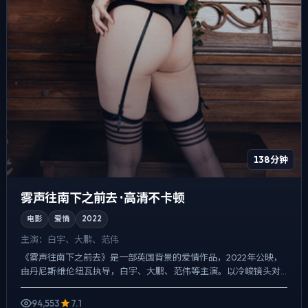
138分钟
雾声往南下之前去 · 高清不卡顿
电影
爱情
2022
主演：
白宇、大鹏、范伟
《雾声往南下之前去》是一部英国背景的爱情作品，2022年公映，
由丹尼斯·维伦纽瓦执导，白宇、大鹏、范伟等主演。以冷峻镜头对
准普通人的抉择瞬间，喜剧桥段服务于人物性格，笑点背后仍...
94,553
7.1