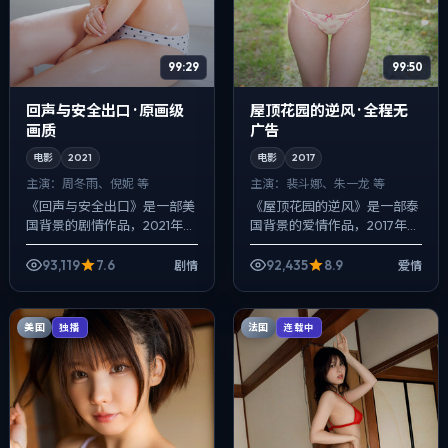
99:29
99:50
回声与安全出口 · 原画级
屋顶花园的逆风 · 全程无
画质
广告
电影
2021
电影
2017
主演：
周冬雨、倪妮 等
主演：
裴斗娜、朱一龙 等
《回声与安全出口》是一部美
《屋顶花园的逆风》是一部泰
国背景的剧情作品，2021年公
国背景的爱情作品，2017年公
映，由郭帆执导，周冬雨、倪
映，由徐克执导，裴斗娜、朱
妮、周迅等主演。配乐克制，
一龙、提莫西·查拉梅等主演。
93,119
7.6
92,435
8.9
剧情
爱情
关键场面反而以环境声托情
配乐克制，关键场面反而以环
绪，爱情线并...
境声托情...
美国
法国
独播
连载中