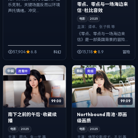
零点、零点与一场海边来
乐克制，关键场面反而以环境
信 · 杜比音效
声托情绪，冲突...
电影
2025
主演：
谭卓、张子枫 等
《零点、零点与一场海边来
信》是一部英国背景的冒险作
品，2025年公映，由乌尔善
执导，谭卓、张子枫、安藤樱
57,904
6.8
15,118
8.9
科幻
冒险
等主演。节奏先抑后扬，前半
段铺陈日常，后...
中国
泰国
连载中
完结
99:00
99:09
南下之前的午后 · 收藏续
Northbound 南池 · 原画
播
级画质
电影
2025
电影
2025
主演：
周迅、朱一龙 等
主演：
佛罗伦斯·皮尤、孔刘 等