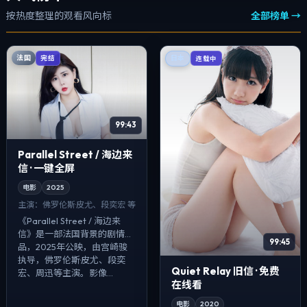
按热度整理的观看风向标
全部榜单 →
法国
完结
日本
连载中
99:43
Parallel Street / 海边来
信 · 一键全屏
电影
2025
主演：
佛罗伦斯·皮尤、段奕宏 等
《Parallel Street / 海边来
信》是一部法国背景的剧情作
99:45
品，2025年公映，由宫崎骏
执导，佛罗伦斯·皮尤、段奕
Quiet Relay 旧信 · 免费
宏、周迅等主演。影像...
在线看
电影
2020