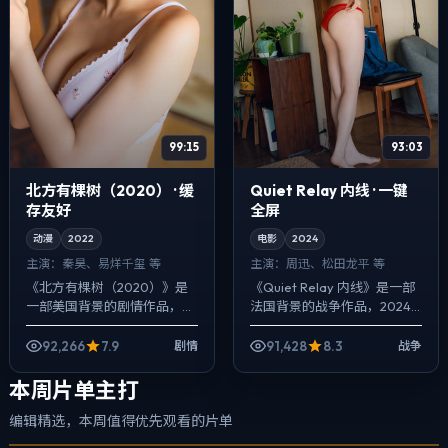
99:15
93:03
北方有棵树（2020） · 缓
Quiet Relay 内线 · 一键
存友好
全屏
动漫
2022
电影
2024
主演：
秦昊、易烊千玺 等
主演：
周迅、松田龙平 等
《北方有棵树（2020）》是
《Quiet Relay 内线》是一部
一部美国背景的剧情作品，
法国背景的战争作品，2024
2022年公映，由奉俊昊执
年公映，由奉俊昊执导，周
导，秦昊、易烊千玺、金高银
迅、松田龙平、姜武等主演。
92,266
7.9
91,428
8.3
剧情
战争
等主演。用双线叙事把过去与
影像偏纪实质感，手持与固定
现在拧成一股绳...
机...
本周片单主打
编辑精选，本周值得优先观看的片单