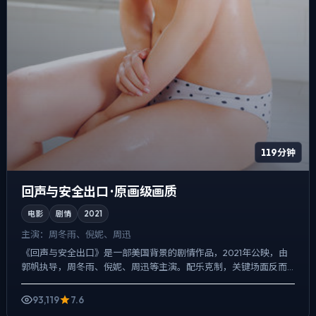
119分钟
回声与安全出口 · 原画级画质
电影
剧情
2021
主演：
周冬雨、倪妮、周迅
《回声与安全出口》是一部美国背景的剧情作品，2021年公映，由
郭帆执导，周冬雨、倪妮、周迅等主演。配乐克制，关键场面反而
以环境声托情绪，爱情线并不喧宾夺主，却成为推动主角行动的...
93,119
7.6