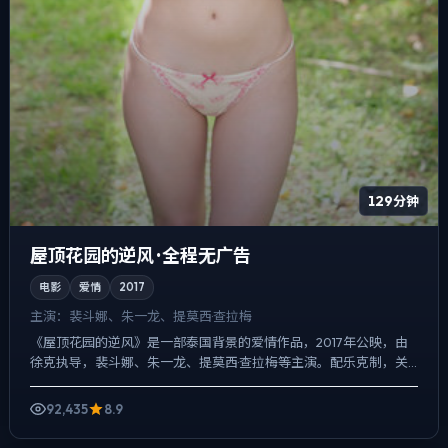
129分钟
屋顶花园的逆风 · 全程无广告
电影
爱情
2017
主演：
裴斗娜、朱一龙、提莫西·查拉梅
《屋顶花园的逆风》是一部泰国背景的爱情作品，2017年公映，由
徐克执导，裴斗娜、朱一龙、提莫西·查拉梅等主演。配乐克制，关
键场面反而以环境声托情绪，冲突并非来自夸张奇观，而来自...
92,435
8.9