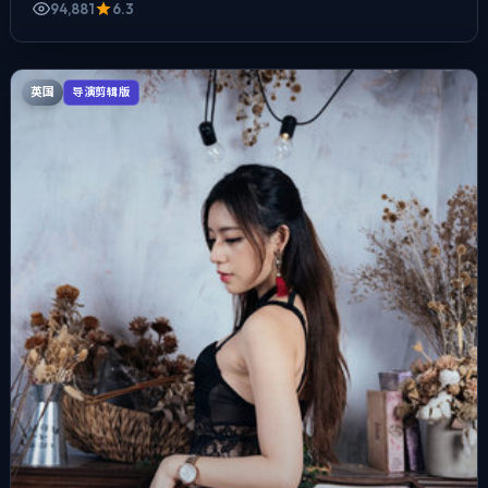
94,881
6.3
英国
导演剪辑版