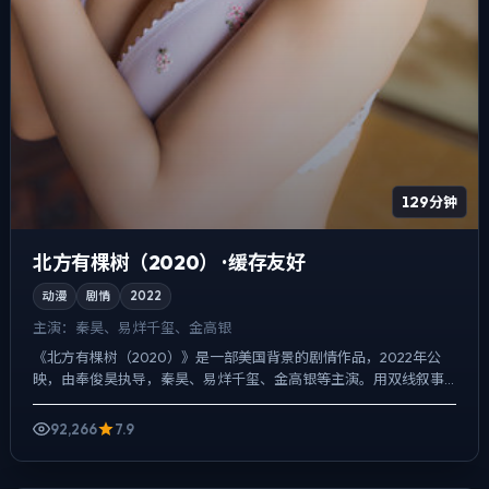
129分钟
北方有棵树（2020） · 缓存友好
动漫
剧情
2022
主演：
秦昊、易烊千玺、金高银
《北方有棵树（2020）》是一部美国背景的剧情作品，2022年公
映，由奉俊昊执导，秦昊、易烊千玺、金高银等主演。用双线叙事
把过去与现在拧成一股绳，人物在道德灰区反复试探，观众情...
92,266
7.9