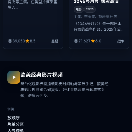
2046号月台 · 臻彩高清
肖央等主演。在类型片框架里
埋入...
电影
2025
主演：
李秉宪、蕾雅·赛杜 等
《2046号月台》是一部日本
背景的战争作品，2025年公
映，由克里斯托弗·诺兰执导，
李秉宪、蕾雅·赛杜、朱一龙等
89,050
8.5
71,627
6.0
悬疑
战争
主演。配乐克制，关键场面反
而以环...
欧美经典影片视频
舞台化观影界面挂载影史时间轴与策展手记，欧美经
典影片视频缝合修复版、评述音轨及影展套票式专
题，进度云同步。
浏览
放映厅
片单分区
人气榜单